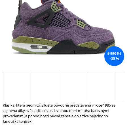
5
A
hvězdiček.
J
Í
T
?
5 990 Kč
–35 %
HLEDAT
D
O
P
O
Klasika, která neomrzí. Silueta původně představená v roce 1985 se
R
zejména díky své nadčasovosti, volbou mezi mnoha barevnými
U
provedeními a pohodlností pevně zapsala do srdce nejednoho
Č
fanouška tenisek.
U