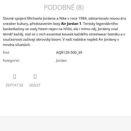
PODOBNÉ (8)
Slavné spojení Michaela Jordana a Nike v roce 1984, odstartovalo novou éru
sneaker kultury, představením boty
Air Jordan 1
. Tenisky legendárního
basketbalisty se staly hitem nejen na hřišti, ale i mimo něj. Jordany znal
téměř každý, stal se z nich essential kousek každého streetwear botníku a v
současnosti zažívají obrovský boom. V naší nabídce najdeš Air Jordany v
mnoha siluetách.
Kód
AQ9129-500_39
Kategorie
:
Jordan
ZEPTAT SE
SDÍLET