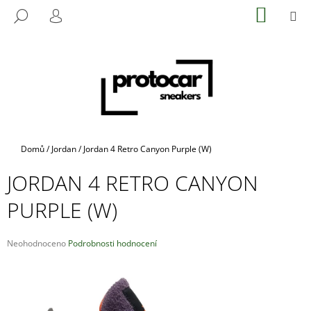
K
Přejít
NÁKUP
M
HLEDAT
na
KOŠÍK
O
PŘIHLÁŠENÍ
ZPĚT
ZPĚT
obsah
Š
Í
C
K
O
P
O
T
Domů
/
Jordan
/
Jordan 4 Retro Canyon Purple (W)
Ř
JORDAN 4 RETRO CANYON
E
B
PURPLE (W)
U
J
Průměrné
Neohodnoceno
Podrobnosti hodnocení
E
hodnocení
produktu
T
je
E
0,0
N
z