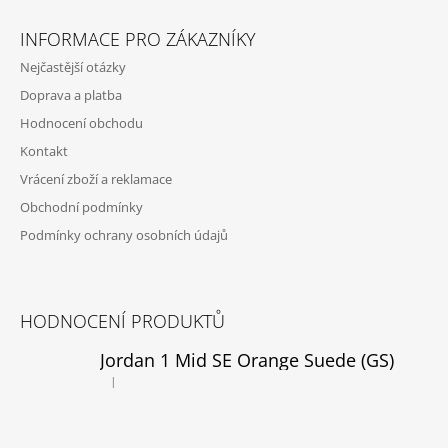
Z
Á
INFORMACE PRO ZÁKAZNÍKY
P
Nejčastější otázky
A
Doprava a platba
T
Hodnocení obchodu
Í
Kontakt
Vrácení zboží a reklamace
Obchodní podmínky
Podmínky ochrany osobních údajů
HODNOCENÍ PRODUKTŮ
Jordan 1 Mid SE Orange Suede (GS)
|
Hodnocení produktu je 5 z 5 hvězdiček.