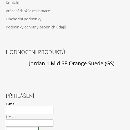
Kontakt
Vrácení zboží a reklamace
Obchodní podmínky
Podmínky ochrany osobních údajů
HODNOCENÍ PRODUKTŮ
Jordan 1 Mid SE Orange Suede (GS)
|
Hodnocení produktu je 5 z 5 hvězdiček.
PŘIHLÁŠENÍ
E-mail
Heslo