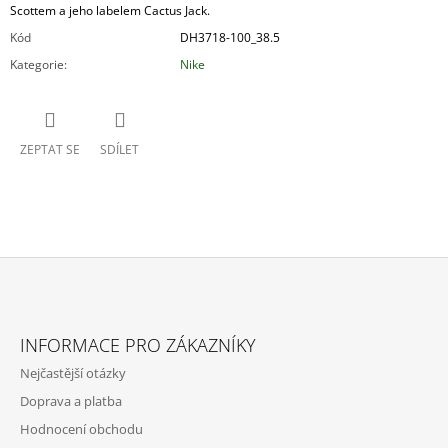
Scottem a jeho labelem Cactus Jack.
Kód
DH3718-100_38.5
Kategorie
:
Nike
ZEPTAT SE
SDÍLET
Z
Á
INFORMACE PRO ZÁKAZNÍKY
P
Nejčastější otázky
A
Doprava a platba
T
Hodnocení obchodu
Í