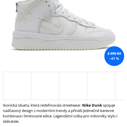
5
A
hvězdiček.
J
Í
T
?
2 390 Kč
–41 %
HLEDAT
D
O
P
O
Ikonická silueta, která redefinovala streetwear.
Nike Dunk
spojuje
R
nadčasový design s moderními trendy a přináší jedinečné barevné
U
kombinace i limitované edice. Legendární volba pro milovníky stylu i
Č
sběratele.
U