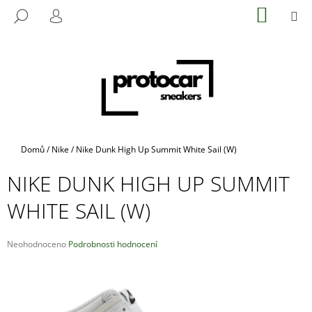
K
Přejít
NÁKUP
M
HLEDAT
na
KOŠÍK
O
PŘIHLÁŠENÍ
ZPĚT
ZPĚT
obsah
Š
Í
C
K
O
P
O
T
Domů
/
Nike
/
Nike Dunk High Up Summit White Sail (W)
Ř
NIKE DUNK HIGH UP SUMMIT
E
B
WHITE SAIL (W)
U
J
Průměrné
Neohodnoceno
Podrobnosti hodnocení
E
hodnocení
produktu
T
je
E
0,0
N
z