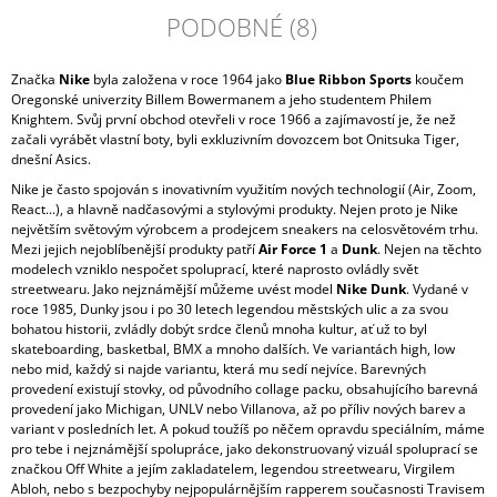
PODOBNÉ (8)
Značka
Nike
byla založena v roce 1964 jako
Blue Ribbon Sports
koučem
Oregonské univerzity Billem Bowermanem a jeho studentem Philem
Knightem. Svůj první obchod otevřeli v roce 1966 a zajímavostí je, že než
začali vyrábět vlastní boty, byli exkluzivním dovozcem bot Onitsuka Tiger,
dnešní Asics.
Nike je často spojován s inovativním využitím nových technologií (Air, Zoom,
React...), a hlavně nadčasovými a stylovými produkty. Nejen proto je Nike
největším světovým výrobcem a prodejcem sneakers na celosvětovém trhu.
Mezi jejich nejoblíbenější produkty patří
Air Force 1
a
Dunk
. Nejen na těchto
modelech vzniklo nespočet spoluprací, které naprosto ovládly svět
streetwearu. Jako nejznámější můžeme uvést model
Nike Dunk
. Vydané v
roce 1985, Dunky jsou i po 30 letech legendou městských ulic a za svou
bohatou historii, zvládly dobýt srdce členů mnoha kultur, ať už to byl
skateboarding, basketbal, BMX a mnoho dalších. Ve variantách high, low
nebo mid, každý si najde variantu, která mu sedí nejvíce. Barevných
provedení existují stovky, od původního collage packu, obsahujícího barevná
provedení jako Michigan, UNLV nebo Villanova, až po příliv nových barev a
variant v posledních let. A pokud toužíš po něčem opravdu speciálním, máme
pro tebe i nejznámější spolupráce, jako dekonstruovaný vizuál spoluprací se
značkou Off White a jejím zakladatelem, legendou streetwearu, Virgilem
Abloh, nebo s bezpochyby nejpopulárnějším rapperem současnosti Travisem